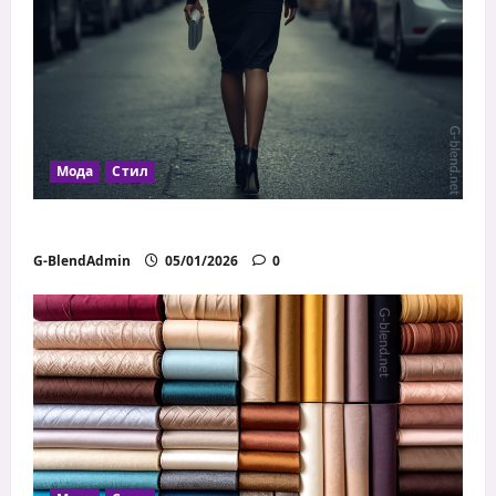
Мода
Стил
Как дрехите влияят на увереността
G-BlendAdmin
05/01/2026
0