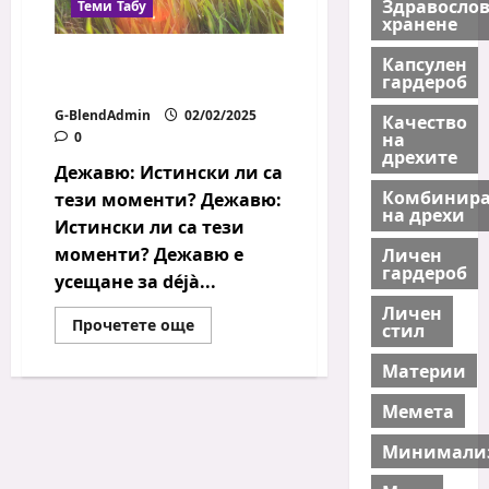
Здравосло
Теми Табу
хранене
Дежавю: Истински ли са
Капсулен
гардероб
тези моменти?
G-BlendAdmin
02/02/2025
Качество
на
0
дрехите
Дежавю: Истински ли са
Комбинира
тези моменти? Дежавю:
на дрехи
Истински ли са тези
моменти? Дежавю е
Личен
гардероб
усещане за déjà...
Личен
Read
Прочетете още
стил
more
about
Материи
Дежавю:
Истински
ли
Мемета
са
тези
моменти?
Минимали