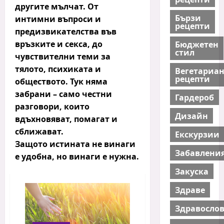
другите мълчат. От
Бързи
интимни въпроси и
рецепти
предизвикателства във
връзките и секса
, до
Бюджетен
стил
чувствителни теми за
тялото, психиката и
Вегетариа
рецепти
обществото
. Тук няма
забрани – само честни
Гардероб
разговори, които
Дизайн
вдъхновяват, помагат и
сближават.
Екскурзии
Защото истината не винаги
Забавлени
е удобна, но винаги е нужна.
Закуска
Здраве
Здравосло