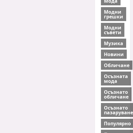
Мода
Модни
грешки
Модни
съвети
Музика
Новини
Обличане
Осъзната
мода
Осъзнато
обличане
Осъзнато
пазаруване
Популярно