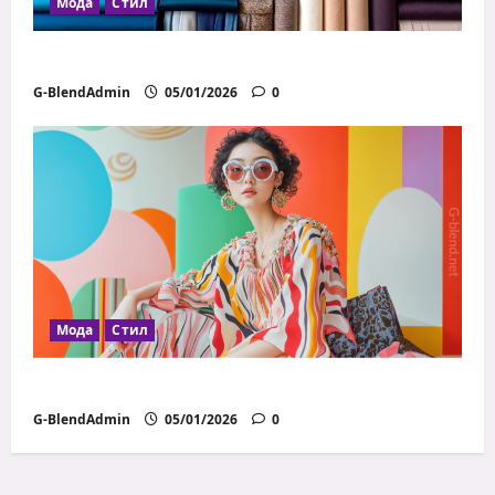
Мода
Стил
Как да избираш правилните материи
G-BlendAdmin
05/01/2026
0
Мода
Стил
Модни грешки, които всички правим
G-BlendAdmin
05/01/2026
0