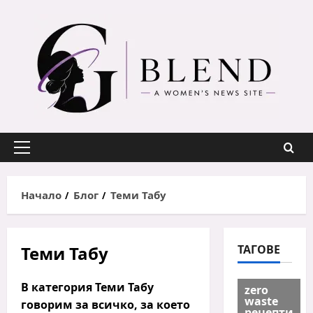
Skip
to
content
Primary
Menu
Начало
Блог
Теми Табу
Теми Табу
ТАГОВЕ
В категория
Теми Табу
zero
waste
говорим за всичко, за което
рецепти