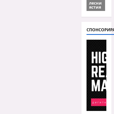
лесни
ястия
СПОНСОРИР