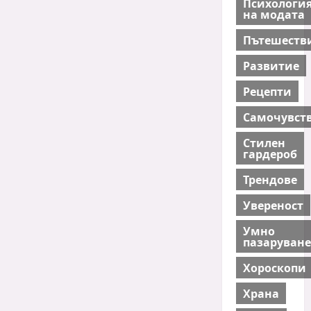
Психологи
на модата
Пътешеств
Развитие
Рецепти
Самочувст
Стилен
гардероб
Трендове
Увереност
Умно
пазаруване
Хороскопи
Храна