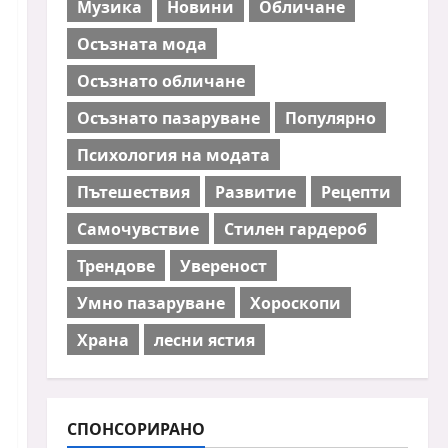
Музика
Новини
Обличане
Осъзната мода
Осъзнато обличане
Осъзнато пазаруване
Популярно
Психология на модата
Пътешествия
Развитие
Рецепти
Самочувствие
Стилен гардероб
Трендове
Увереност
Умно пазаруване
Хороскопи
Храна
лесни ястия
СПОНСОРИРАНО