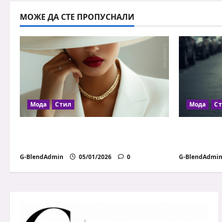
публ
МОЖЕ ДА СТЕ ПРОПУСНАЛИ
на
стра
Мода
Стил
Мода
С
Как да се обличаш добре с
Как дрех
ограничен бюджет
уверенос
G-BlendAdmin
05/01/2026
0
G-BlendAdmi