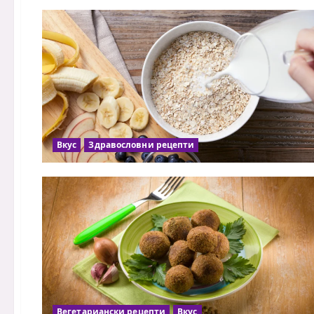
Вкус
Здравословни рецепти
Вегетариански рецепти
Вкус