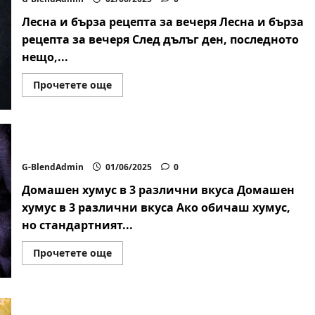
Лесна и бърза рецепта за вечеря Лесна и бърза
рецепта за вечеря След дълъг ден, последното
нещо,...
Read
Прочетете още
more
about
Лесна
и
бърза
рецепта
Домашен хумус в 3 различни вкуса
за
вечеря
G-BlendAdmin
01/06/2025
0
Домашен хумус в 3 различни вкуса Домашен
хумус в 3 различни вкуса Ако обичаш хумус,
но стандартният...
Read
Прочетете още
more
about
Домашен
хумус
в
3
Домашна фокача със зехтин и розмарин