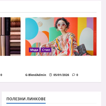
Мода
Стил
илните
Модни грешки, които всички
правим
0
G-BlendAdmin
05/01/2026
0
ПОЛЕЗНИ ЛИНКОВЕ