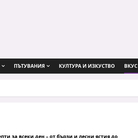
ПЪТУВАНИЯ
КУЛТУРА И ИЗКУСТВО
ВКУС
епти
за всеки ден – от бързи и лесни ястия до