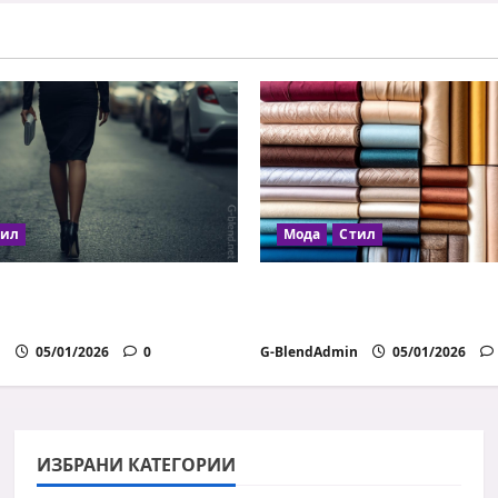
икациите
ници
тил
Мода
Стил
ите влияят на
Как да избираш прав
тта
материи
n
05/01/2026
0
G-BlendAdmin
05/01/2026
ИЗБРАНИ КАТЕГОРИИ