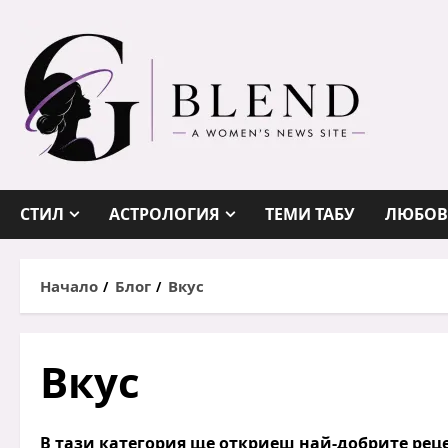
Skip
to
content
СТИЛ
АСТРОЛОГИЯ
ТЕМИ ТАБУ
ЛЮБОВ
Начало
Блог
Вкус
Вкус
В тази категория ще откриеш най-добрите
рец