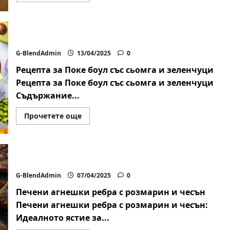
about
Вегетариански
кюфтенца
от
леща
Поке боул със сьомга и зеленчуци
G-BlendAdmin
13/04/2025
0
Рецепта за Поке боул със сьомга и зеленчуци
Рецепта за Поке боул със сьомга и зеленчуци
Съдържание...
Read
Прочетете още
more
about
Поке
боул
със
сьомга
Печени агнешки ребра с розмарин и чесън
и
зеленчуци
G-BlendAdmin
07/04/2025
0
Печени агнешки ребра с розмарин и чесън
Печени агнешки ребра с розмарин и чесън:
Идеалното ястие за...