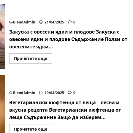
здравословни
рецепти
за
Закуска с овесени ядки и плодове
вечеря
G-BlendAdmin
21/04/2025
0
Закуска с овесени ядки и плодове Закуска с
овесени ядки и плодове Съдържание Ползи от
овесените ядки...
Read
Прочетете още
more
about
Закуска
с
овесени
ядки
Вегетариански кюфтенца от леща
и
плодове
G-BlendAdmin
19/04/2025
0
Вегетариански кюфтенца от леща – лесна и
вкусна рецепта Вегетариански кюфтенца от
леща Съдържание Защо да изберем...
Read
Прочетете още
more