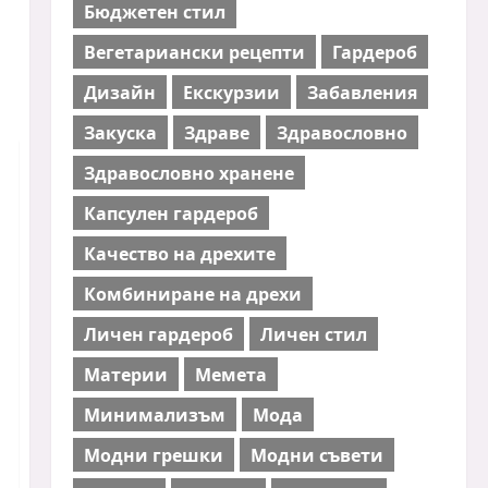
Бюджетен стил
Вегетариански рецепти
Гардероб
Дизайн
Екскурзии
Забавления
Закуска
Здраве
Здравословно
Здравословно хранене
Капсулен гардероб
Качество на дрехите
Комбиниране на дрехи
Личен гардероб
Личен стил
Материи
Мемета
Минимализъм
Мода
Модни грешки
Модни съвети