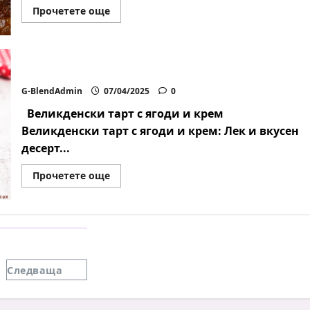
Read
Прочетете още
more
about
Печени
агнешки
ребра
с
Великденски тарт с ягоди и крем
розмарин
и
G-BlendAdmin
07/04/2025
0
чесън
Великденски тарт с ягоди и крем
Великденски тарт с ягоди и крем: Лек и вкусен
десерт...
Read
Прочетете още
more
about
Великденски
тарт
с
ягоди
и
крем
еляне
Следваща