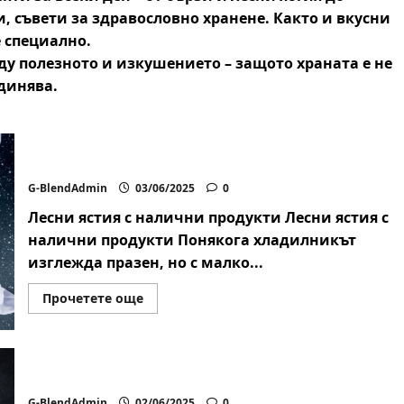
и
, съвети за
здравословно хранене.
Както и вкусни
 специално.
ду полезното и изкушението – защото храната е не
единява.
Лесни ястия с налични продукти
G-BlendAdmin
03/06/2025
0
Лесни ястия с налични продукти Лесни ястия с
налични продукти Понякога хладилникът
изглежда празен, но с малко...
Read
Прочетете още
more
about
Лесни
ястия
с
налични
Лесна и бърза рецепта за вечеря
продукти
G-BlendAdmin
02/06/2025
0