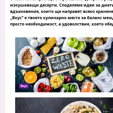
изкушаващи
десерти
. Споделяме идеи за
диет
вдъхновения, които ще направят всяко хранене
„Вкус“ е твоето кулинарно място за баланс меж
просто необходимост, а удоволствие, което об
Вкус