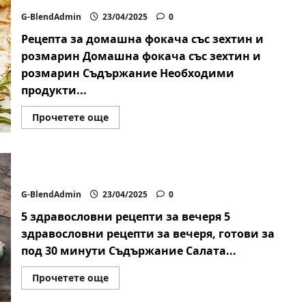
различни
вкуса
G-BlendAdmin
23/04/2025
0
Рецепта за домашна фокача със зехтин и
розмарин Домашна фокача със зехтин и
розмарин Съдържание Необходими
продукти...
Read
Прочетете още
more
about
Домашна
фокача
със
зехтин
5 здравословни рецепти за вечеря
и
розмарин
G-BlendAdmin
23/04/2025
0
5 здравословни рецепти за вечеря 5
здравословни рецепти за вечеря, готови за
под 30 минути Съдържание Салата...
Read
Прочетете още
more
about
5