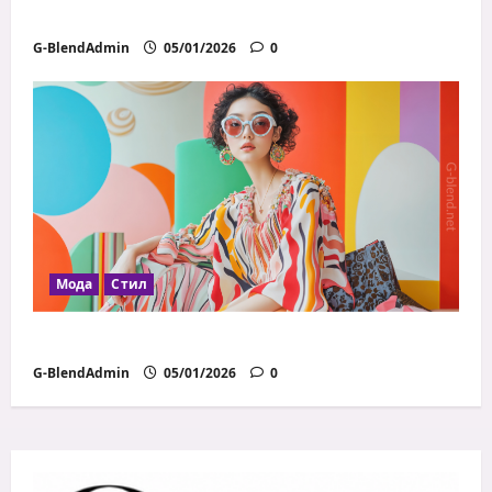
Как да избираш правилните материи
G-BlendAdmin
05/01/2026
0
Мода
Стил
Модни грешки, които всички правим
G-BlendAdmin
05/01/2026
0