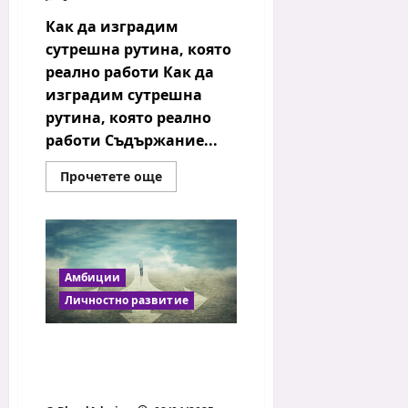
Как да изградим
сутрешна рутина, която
реално работи Как да
изградим сутрешна
рутина, която реално
работи Съдържание...
Read
Прочетете още
more
about
Как
да
изградим
сутрешна
рутина,
която
Амбиции
реално
Личностно развитие
работи
Как да вземем трудни
решения: Техниката „5-
5-5“