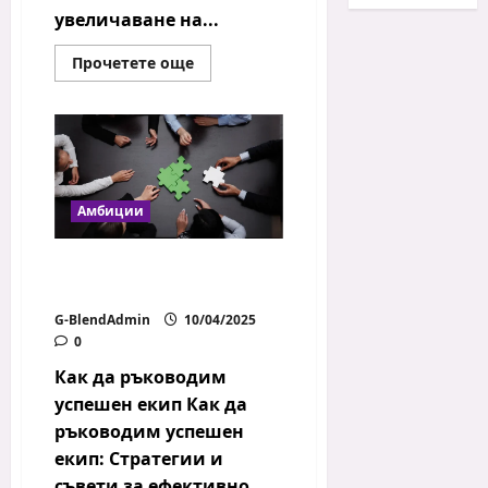
увеличаване на...
Read
Прочетете още
more
about
Как
да
печелим
повече
пари
Амбиции
Как да ръководим
успешен екип
G-BlendAdmin
10/04/2025
0
Как да ръководим
успешен екип Как да
ръководим успешен
екип: Стратегии и
съвети за ефективно