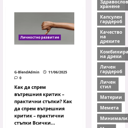
Здравосло
хранене
Капсулен
гардероб
Качество
на
Личностно развитие
дрехите
Комбинира
Как да спрем
на дрехи
вътрешния критик –
практични стъпки?
Личен
гардероб
G-BlendAdmin
11/06/2025
0
Личен
стил
Как да спрем
вътрешния критик –
Материи
практични стъпки? Как
Мемета
да спрем вътрешния
критик – практични
Минимали
стъпки Всички...