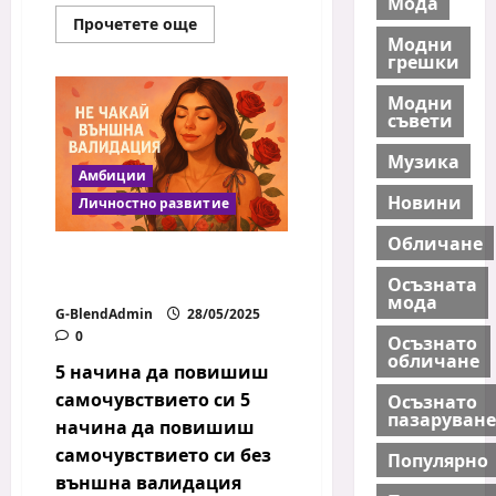
Мода
Read
Прочетете още
more
Модни
about
грешки
Как
да
спрем
Модни
вътрешния
съвети
критик
–
Музика
практични
Амбиции
стъпки?
Новини
Личностно развитие
Обличане
5 начина да повишиш
Осъзната
самочувствието си
мода
G-BlendAdmin
28/05/2025
0
Осъзнато
обличане
5 начина да повишиш
самочувствието си 5
Осъзнато
пазаруване
начина да повишиш
самочувствието си без
Популярно
външна валидация