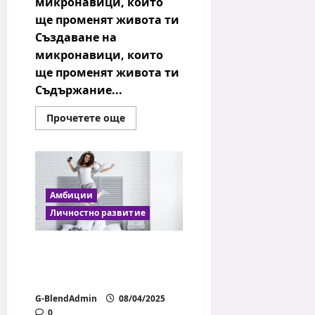
микронавици, които
ще променят живота ти
Създаване на
микронавици, които
ще променят живота ти
Съдържание...
Read
Прочетете още
more
about
Създаване
на
микронавици,
които
ще
променят
Амбиции
живота
Личностно развитие
ти
Как да изградим
сутрешна рутина, която
реално работи
G-BlendAdmin
08/04/2025
0