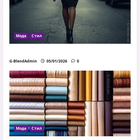
Мода
Стил
Как дрехите влияят на увереността
G-BlendAdmin
05/01/2026
0
Мода
Стил