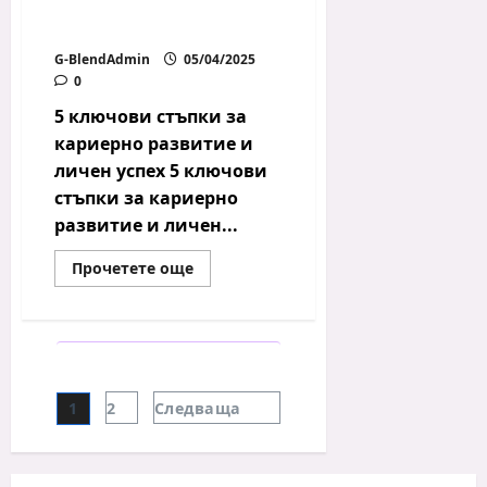
кариерно развитие и
личен успех
G-BlendAdmin
05/04/2025
0
5 ключови стъпки за
кариерно развитие и
личен успех 5 ключови
стъпки за кариерно
развитие и личен...
Read
Прочетете още
more
about
5
ключови
стъпки
за
кариерно
развитие
Разделяне
и
1
2
Следваща
личен
на
успех
публикациите