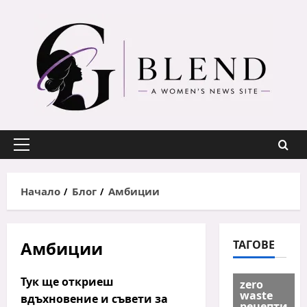
Skip
to
content
Primary
Menu
Начало
Блог
Амбиции
Амбиции
ТАГОВЕ
Тук ще откриеш
zero
waste
вдъхновение и съвети за
рецепти