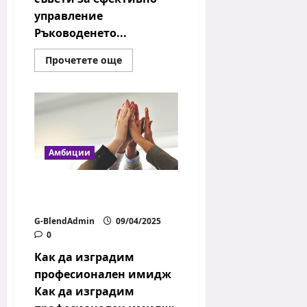
управление
Ръководенето...
Read
Прочетете още
more
about
Как
да
ръководим
успешен
екип
Амбиции
Как да изградим
професионален имидж
G-BlendAdmin
09/04/2025
0
Как да изградим
професионален имидж
Как да изградим