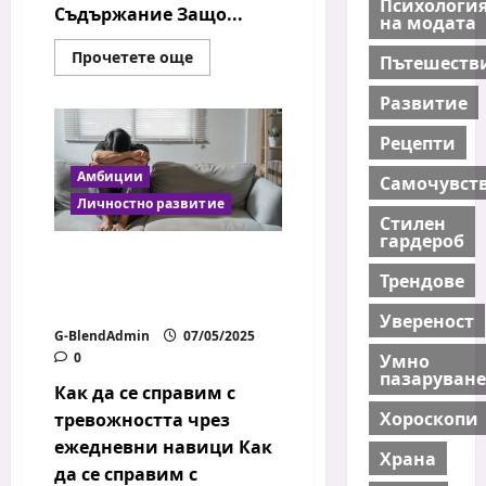
Психологи
Съдържание Защо...
на модата
Read
Прочетете още
Пътешеств
more
about
Развитие
5
начина
да
Рецепти
повишиш
самочувствието
си
Амбиции
Самочувст
Личностно развитие
Стилен
гардероб
Как да се справим с
Трендове
тревожността чрез
ежедневни навици
Увереност
G-BlendAdmin
07/05/2025
0
Умно
пазаруване
Как да се справим с
Хороскопи
тревожността чрез
ежедневни навици Как
Храна
да се справим с