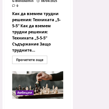
G-BlendAdmin
08/04/2025
0
Как да вземем трудни
решения: Техниката „5-
5-5“ Как да вземем
трудни решения:
Техниката „5-5-5“
Съдържание Защо
трудните...
Read
Прочетете още
more
about
Как
да
вземем
трудни
решения:
Техниката
„5-
Амбиции
5-
5“
5 ключови стъпки за