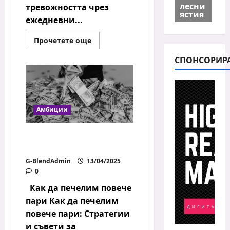
лесни
тревожността чрез
ястия
ежедневни...
Read
Прочетете още
more
about
СПОНСОРИР
Как
да
се
справим
с
тревожността
чрез
Амбиции
ежедневни
навици
Как да печелим повече
пари
G-BlendAdmin
13/04/2025
0
Как да печелим повече
пари Как да печелим
повече пари: Стратегии
и съвети за