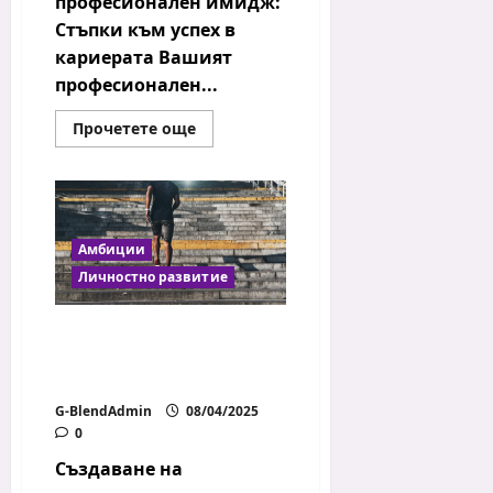
професионален имидж:
Стъпки към успех в
кариерата Вашият
професионален...
Read
Прочетете още
more
about
Как
да
изградим
професионален
имидж
Амбиции
Личностно развитие
Създаване на
микронавици, които
ще променят живота ти
G-BlendAdmin
08/04/2025
0
Създаване на