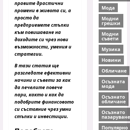
правите драстични
Мода
промени в живота си, а
просто да
Модни
грешки
предприемете стъпки
към
повишаване на
Модни
съвети
доходите си
чрез нови
възможности, умения и
Музика
стратегии.
Новини
В тази статия ще
Обличане
разгледате ефективни
начини и съвети за
как
Осъзната
мода
да печелите повече
пари
, както и как да
Осъзнато
обличане
подобрите финансовото
си състояние чрез умни
Осъзнато
стъпки и инвестиции.
пазаруване
Популярно