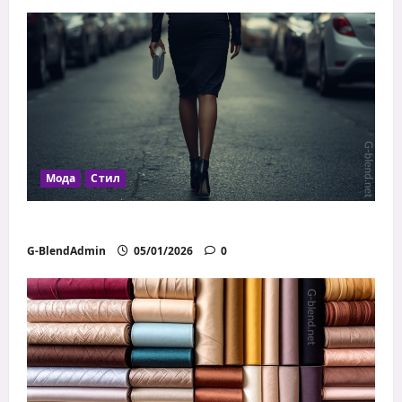
Мода
Стил
Как дрехите влияят на увереността
G-BlendAdmin
05/01/2026
0