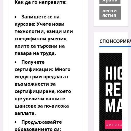
Как да го направите:
лесни
ястия
Запишете се на
курсове:
Учете нови
технологии, езици или
специфични умения,
СПОНСОРИР
които са търсени на
пазара на труда.
Получете
сертификации:
Много
индустрии предлагат
възможности за
сертифициране, което
ще увеличи вашите
шансове за по-висока
заплата.
Продължавайте
образованието си: