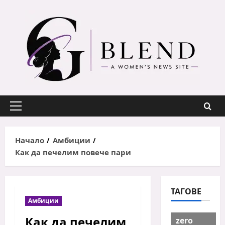
Skip
to
content
Primary
Menu
Начало
Амбиции
Как да печелим повече пари
ТАГОВЕ
Амбиции
Как да печелим
zero