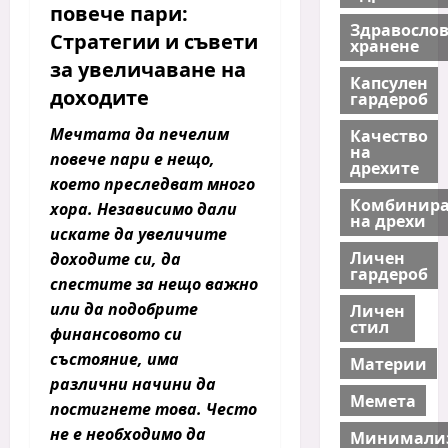
повече пари:
Здравосло
Стратегии и съвети
хранене
за увеличаване на
Капсулен
доходите
гардероб
Мечтата да печелим
Качество
на
повече пари е нещо,
дрехите
което преследват много
Комбинира
хора. Независимо дали
на дрехи
искате да увеличите
Личен
доходите си, да
гардероб
спестите за нещо важно
или да подобрите
Личен
стил
финансовото си
състояние, има
Материи
различни начини да
Мемета
постигнете това. Често
не е необходимо да
Минимали