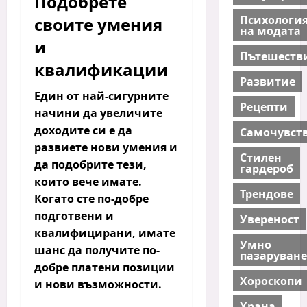
Подобрете
Психологи
своите умения
на модата
и
Пътешеств
квалификации
Развитие
Един от най-сигурните
Рецепти
начини да увеличите
доходите си е да
Самочувст
развиете нови умения и
Стилен
да подобрите тези,
гардероб
които вече имате.
Трендове
Когато сте по-добре
подготвени и
Увереност
квалифицирани, имате
Умно
шанс да получите по-
пазаруване
добре платени позиции
Хороскопи
и нови възможности.
Храна