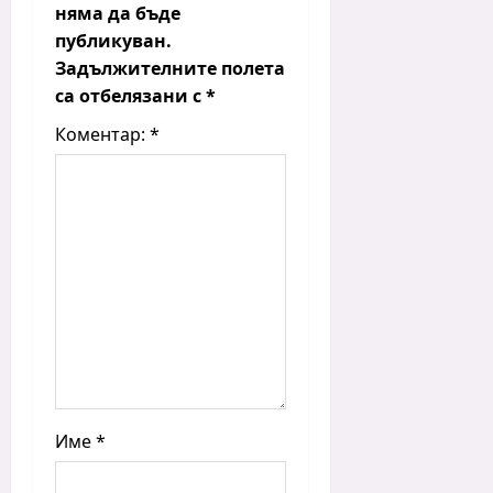
g
няма да бъде
a
публикуван.
t
Задължителните полета
i
са отбелязани с
*
o
Коментар:
*
n
Име
*