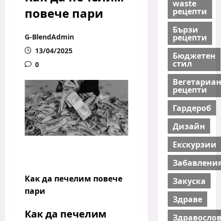
waste
повече пари
рецепти
Бързи
рецепти
G-BlendAdmin
13/04/2025
Бюджетен
стил
0
Вегетариа
рецепти
Гардероб
Дизайн
Екскурзии
Забавлени
Как да печелим повече
Закуска
пари
Здраве
Как да печелим
Здравосло