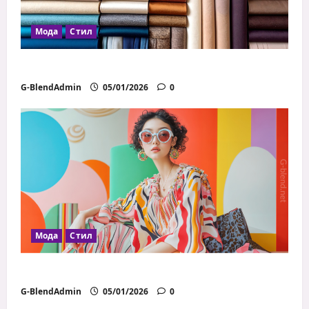
Мода
Стил
Как да избираш правилните материи
G-BlendAdmin
05/01/2026
0
Мода
Стил
Модни грешки, които всички правим
G-BlendAdmin
05/01/2026
0