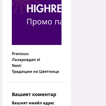
P
Previous:
Лазаровден е!
o
Next:
s
Традиции на Цветница
t
n
a
v
Вашият коментар
i
Вашият имейл адрес