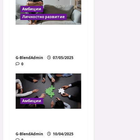
Амбиции
Личностно развитие
Как да се справим с
тревожността чрез
ежедневни навици
G-BlendAdmin
07/05/2025
0
Амбиции
Как да ръководим
успешен екип
G-BlendAdmin
10/04/2025