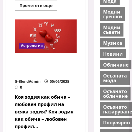
Мода
Read
Прочетете още
more
Модни
about
грешки
Цветотерапия
в
интериора
Модни
–
съвети
кои
цветове
какво
Музика
Астрология
предизвикват?
Новини
Коя зодия как обича –
Обличане
любовен профил на
всяка зодия?
Осъзната
мода
G-BlendAdmin
05/06/2025
0
Осъзнато
обличане
Коя зодия как обича –
любовен профил на
Осъзнато
всяка зодия? Коя зодия
пазаруване
как обича – любовен
Популярно
профил...