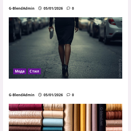
бюджет
G-BlendAdmin
05/01/2026
0
Мода
Стил
Как дрехите влияят на увереността
G-BlendAdmin
05/01/2026
0