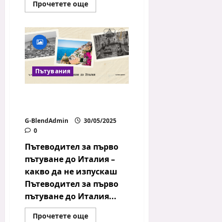
Read
Прочетете още
more
about
Хороскоп
за
Юни
Пътувания
Пътеводител за първо
пътуване до Италия
G-BlendAdmin
30/05/2025
0
Пътеводител за първо
пътуване до Италия –
какво да не изпускаш
Пътеводител за първо
пътуване до Италия...
Read
Прочетете още