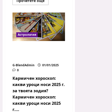
Read
Прочетете още
more
about
Подготовка
за
Великден
Астрология
Кармичен хороскоп:
какви уроци носи 2025 г.
за твоята зодия?
G-BlendAdmin
01/01/2025
0
Кармичен хороскоп:
какви уроци носи 2025 г.
за твоята зодия?
Кармичен хороскоп:
какви уроци носи 2025
г....