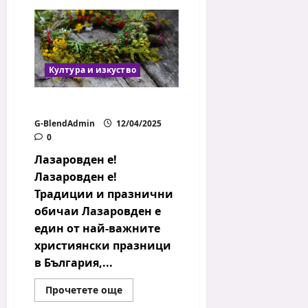
Поке
боул
със
сьомга
и
зеленчуци
Култура и изкуство
Лазаровден е!
G-BlendAdmin
12/04/2025
0
Лазаровден е!
Лазаровден е!
Традиции и празнични
обичаи Лазаровден е
един от най-важните
християнски празници
в България,...
Read
Прочетете още
more