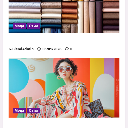
Мода
Стил
Как да избираш правилните материи
G-BlendAdmin
05/01/2026
0
Мода
Стил
Модни грешки, които всички правим