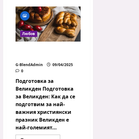
about
Лазаровден
е!
Любов
Подготовка за
Великден
G-BlendAdmin
09/04/2025
0
Подготовка за
Великден Подготовка
за Великден: Как да се
подготвим за най-
важния християнски
празник Великден е
най-големият...