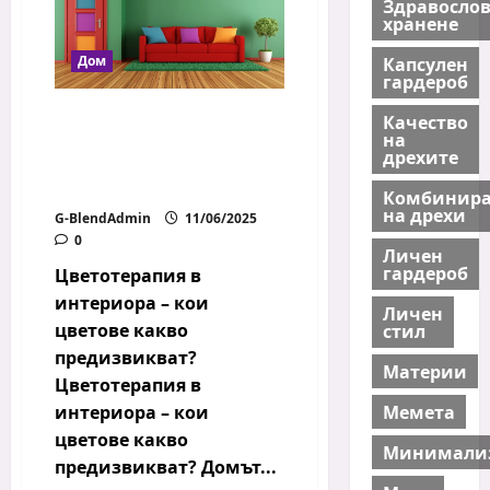
Здравосло
хранене
Дом
Капсулен
гардероб
Цветотерапия в
Качество
на
интериора – кои
дрехите
цветове какво
предизвикват?
Комбинира
на дрехи
G-BlendAdmin
11/06/2025
0
Личен
гардероб
Цветотерапия в
интериора – кои
Личен
цветове какво
стил
предизвикват?
Материи
Цветотерапия в
Мемета
интериора – кои
цветове какво
Минимали
предизвикват? Домът...