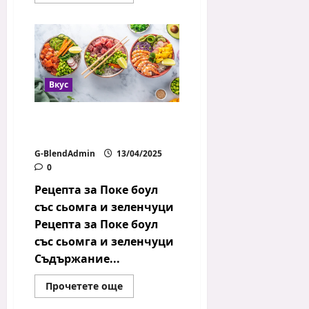
more
about
Пътеводител
за
първо
пътуване
до
Италия
Вкус
Поке боул със сьомга и
зеленчуци
G-BlendAdmin
13/04/2025
0
Рецепта за Поке боул
със сьомга и зеленчуци
Рецепта за Поке боул
със сьомга и зеленчуци
Съдържание...
Read
Прочетете още
more
about