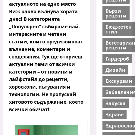
актуалното на едно място
Бързи
Виж какво вълнува хората
рецепти
днес! В категорията
„Популярно“ събираме
най-
Бюджетен
стил
интересните и четени
статии
, които предизвикват
Вегетариа
рецепти
вълнение, коментари и
споделяния. Тук ще откриеш
Гардероб
актуални теми от всички
Дизайн
категории – от новини и
лайфстайл до рецепти,
Екскурзии
хороскопи, пътувания и
Забавлени
технологии.
Не пропускай
хитовото съдържание
, което
Закуска
всички обичат!
Здраве
Здравосло