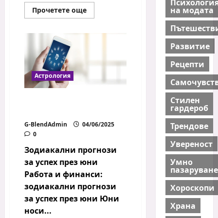
Психологи
Read
на модата
Прочетете още
more
about
Пътешеств
Коя
зодия
как
Развитие
обича
–
Рецепти
любовен
профил
Астрология
на
Самочувст
всяка
зодия?
Стилен
Зодиакални прогнози
гардероб
за успех през юни
G-BlendAdmin
04/06/2025
Трендове
0
Увереност
Зодиакални прогнози
Умно
за успех през юни
пазаруване
Работа и финанси:
зодиакални прогнози
Хороскопи
за успех през юни Юни
Храна
носи...