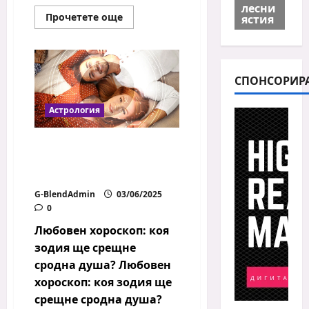
лесни
Read
Прочетете още
ястия
more
about
Зодиакални
прогнози
за
успех
СПОНСОРИР
през
юни
Астрология
Любовен хороскоп: коя
зодия ще срещне
сродна душа?
G-BlendAdmin
03/06/2025
0
Любовен хороскоп: коя
зодия ще срещне
сродна душа? Любовен
хороскоп: коя зодия ще
срещне сродна душа?