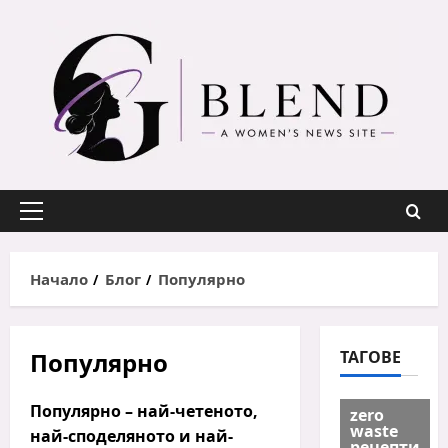
Skip
to
content
Primary
Menu
Начало
Блог
Популярно
Популярно
ТАГОВЕ
Популярно – най-четеното,
zero
waste
най-споделяното и най-
рецепти