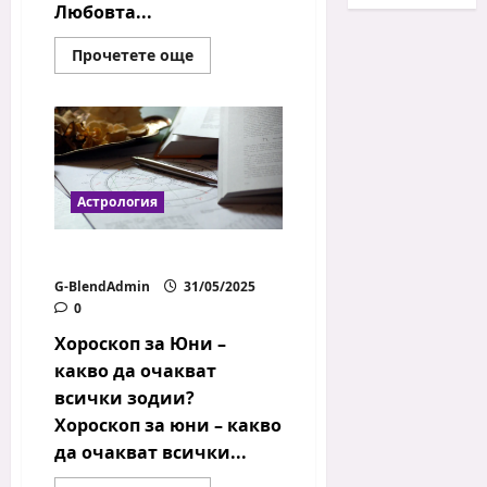
Любовта...
Read
Прочетете още
more
about
Любовен
хороскоп:
коя
зодия
ще
срещне
сродна
Астрология
душа?
Хороскоп за Юни
G-BlendAdmin
31/05/2025
0
Хороскоп за Юни –
какво да очакват
всички зодии?
Хороскоп за юни – какво
да очакват всички...