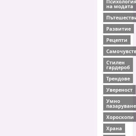
Психологи
на модата
Пътешеств
Развитие
Рецепти
Самочувст
Стилен
гардероб
Трендове
Увереност
Умно
пазаруване
Хороскопи
Храна