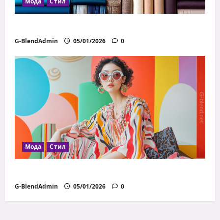
Мода
Стил
Как да избираш правилните материи
G-BlendAdmin
05/01/2026
0
Мода
Стил
Модни грешки, които всички правим
G-BlendAdmin
05/01/2026
0