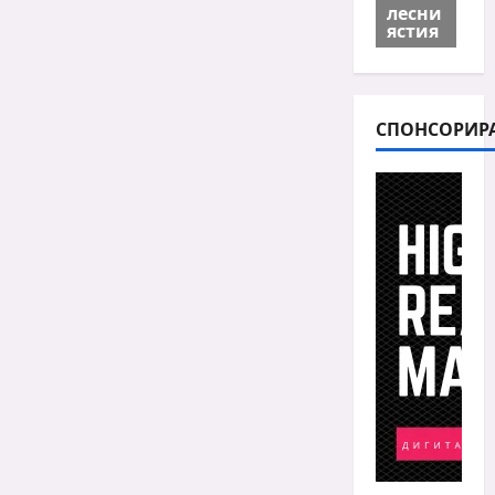
лесни
ястия
СПОНСОРИР