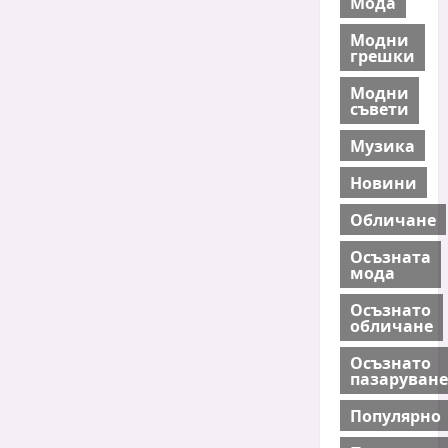
Мода
Модни
грешки
Модни
съвети
Музика
Новини
Обличане
Осъзната
мода
Осъзнато
обличане
Осъзнато
пазаруване
Популярно