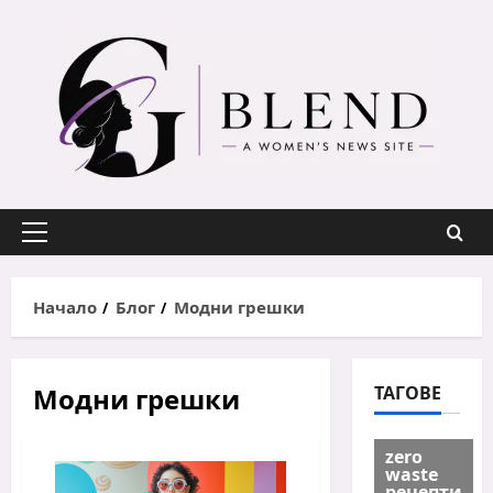
Skip
to
content
Primary
Menu
Начало
Блог
Модни грешки
Модни грешки
ТАГОВЕ
zero
waste
рецепти