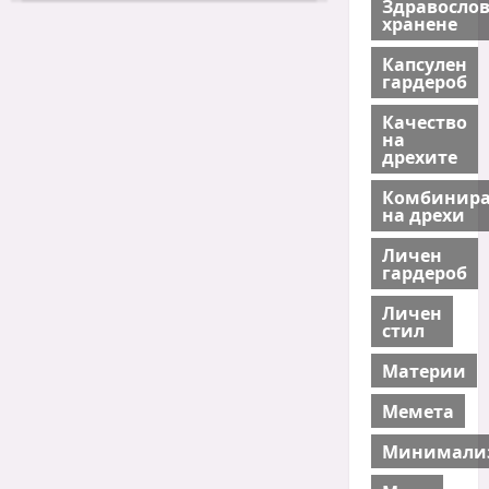
Здравосло
грешки,
хранене
които
всички
правим
Капсулен
гардероб
Качество
на
дрехите
Комбинира
на дрехи
Личен
гардероб
Личен
стил
Материи
Мемета
Минимали