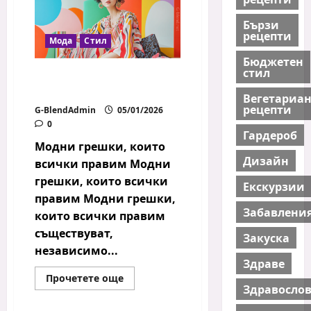
Бързи
рецепти
Мода
Стил
Бюджетен
стил
Модни грешки, които
всички правим
Вегетариа
рецепти
G-BlendAdmin
05/01/2026
0
Гардероб
Модни грешки, които
Дизайн
всички правим Модни
грешки, които всички
Екскурзии
правим Модни грешки,
Забавлени
които всички правим
съществуват,
Закуска
независимо...
Здраве
Read
Прочетете още
more
Здравосло
about
Модни