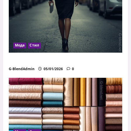
Мода
Стил
Как дрехите влияят на увереността
G-BlendAdmin
05/01/2026
0