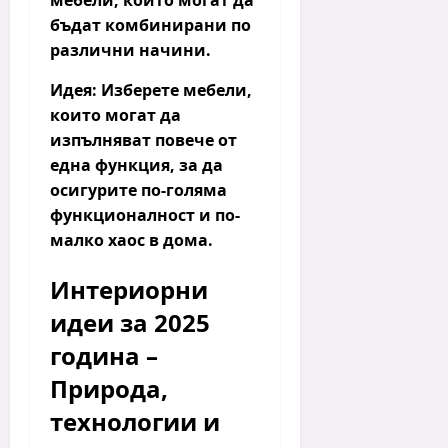
мебели
, които могат да
бъдат комбинирани по
различни начини.
Идея:
Изберете мебели,
които могат да
изпълняват повече от
една функция, за да
осигурите по-голяма
функционалност и по-
малко хаос в дома.
Интериорни
идеи за 2025
година –
Природа,
технологии и