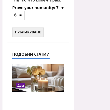
път когато коментирам.
Prove your humanity:
7 +
6 =
ПОДОБНИ СТАТИИ
Дом
Как ароматните
свещи променят