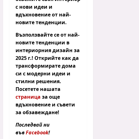
с нови идеи и
вдъхновение от най-
новите тенденции.
Възползвайте се от най-
новите тенденции в
интериорния дизайн за
2025 г.!
Открийте как да
трансформирате дома
си с модерни идеи и
стилни решения.
Посетете нашата
страница
за още
вдъхновение и съвети
за обзавеждане!
Последвай ни
във
Facebook
!