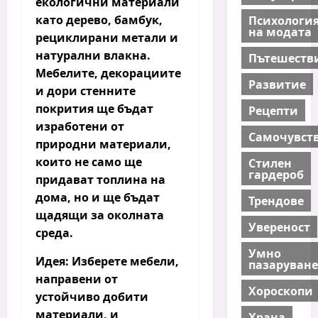
екологични материали
като
дерево, бамбук
,
Психологи
на модата
рециклирани метали и
натурални влакна
.
Пътешеств
Мебелите, декорациите
Развитие
и дори стенните
покрития ще бъдат
Рецепти
изработени от
Самочувст
природни материали,
които не само ще
Стилен
гардероб
придават топлина на
дома, но и ще бъдат
Трендове
щадящи за околната
Увереност
среда.
Умно
Идея:
Изберете мебели,
пазаруване
направени от
Хороскопи
устойчиво добити
материали, и
Храна