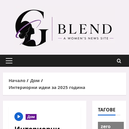
Skip
to
content
Primary
Menu
Начало
Дом
Интериорни идеи за 2025 година
ТАГОВЕ
Дом
zero
Интериорни