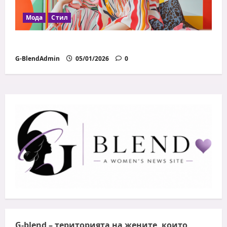
Мода
Стил
Модни грешки, които всички правим
G-BlendAdmin
05/01/2026
0
G-blend
– територията на жените, които