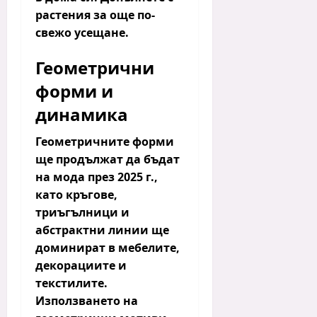
растения за още по-
свежо усещане.
Геометрични
форми и
динамика
Геометричните форми
ще продължат да бъдат
на мода през 2025 г.,
като
кръгове,
триъгълници
и
абстрактни линии
ще
доминират в мебелите,
декорациите и
текстилите.
Използването на