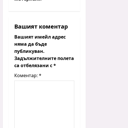
v
i
g
Вашият коментар
a
t
Вашият имейл адрес
i
няма да бъде
публикуван.
o
Задължителните полета
n
са отбелязани с
*
Коментар:
*