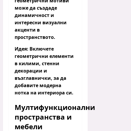
геометрични мотиви
може да създаде
динамичност и
интересни визуални
акценти в
пространството.
Идея:
Включете
геометрични елементи
в
килими
,
стенни
декорации
и
възглавнички
, за да
добавите модерна
нотка на интериора си.
Мултифункционални
пространства и
мебели