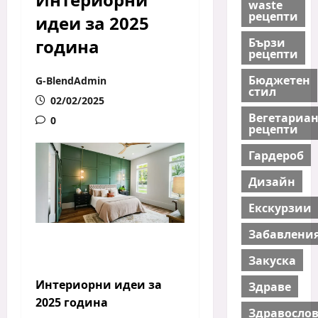
waste
рецепти
идеи за 2025
Бързи
година
рецепти
Бюджетен
G-BlendAdmin
стил
02/02/2025
Вегетариа
0
рецепти
Гардероб
Дизайн
Екскурзии
Забавлени
Закуска
Интериорни идеи за
Здраве
2025 година
Здравосло