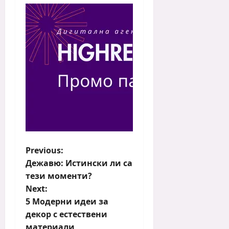
P
Previous:
Дежавю: Истински ли са
o
тези моменти?
s
Next:
t
5 Модерни идеи за
n
декор с естествени
a
материали