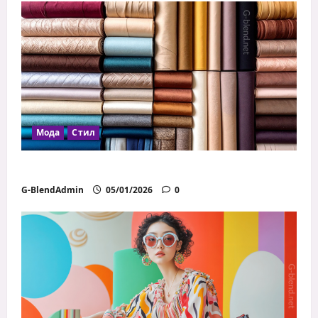
Мода
Стил
Как да избираш правилните материи
G-BlendAdmin
05/01/2026
0