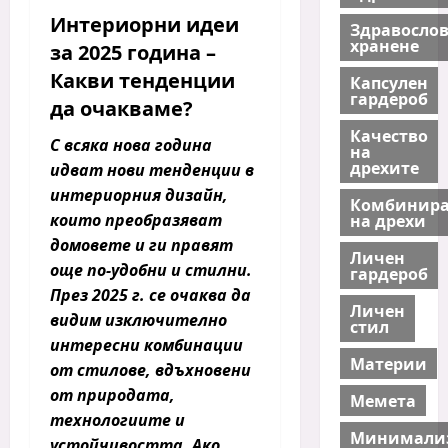
Интериорни идеи
Здравосло
хранене
за 2025 година –
Какви тенденции
Капсулен
гардероб
да очакваме?
Качество
С всяка нова година
на
дрехите
идват нови тенденции в
интериорния дизайн,
Комбинира
които преобразяват
на дрехи
домовете и ги правят
Личен
още по-удобни и стилни.
гардероб
През 2025 г. се очаква да
Личен
видим изключително
стил
интересни комбинации
Материи
от стилове, вдъхновени
от природата,
Мемета
технологиите и
Минимали
устойчивостта. Ако