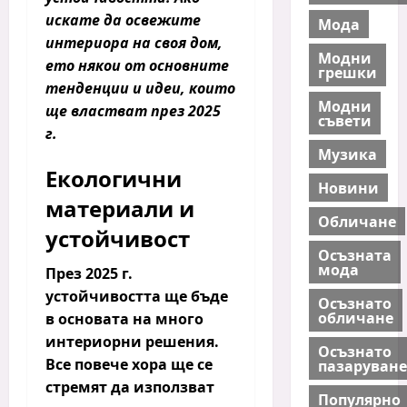
искате да освежите
Мода
интериора на своя дом,
Модни
ето някои от основните
грешки
тенденции и идеи, които
Модни
ще властват през 2025
съвети
г.
Музика
Екологични
Новини
материали и
Обличане
устойчивост
Осъзната
мода
През 2025 г.
устойчивостта ще бъде
Осъзнато
обличане
в основата на много
интериорни решения.
Осъзнато
Все повече хора ще се
пазаруване
стремят да използват
Популярно