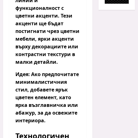
линии
и
функционалност с
цветни акценти
. Тези
акценти ще бъдат
постигнати чрез
цветни
мебели
,
ярки акценти
върху декорациите или
контрастни текстури в
малки детайли.
Идея:
Ако предпочитате
минималистичния
стил, добавете ярък
цветен елемент, като
ярка възглавничка или
абажур, за да освежите
интериора.
Технологичен