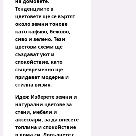
на домовете.
Тенденциите в
цветовете ще се въртят
около
земни тонове
като
кафяво
,
бежово
,
сиво
и
зелено
. Тези
цветови схеми ще
създават уют и
спокойствие, като
същевременно ще
придават модерна и
стилна визия.
Идея:
Изберете
земни и
натурални цветове
за
стени, мебели и
аксесоари, за да внесете
топлина и спокойствие
в дома си. Допълнете с