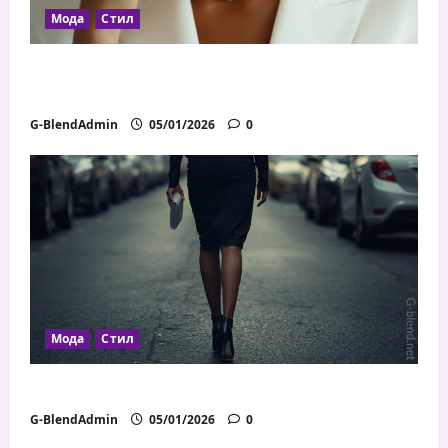
Мода
Стил
Как да се обличаш добре с ограничен
бюджет
G-BlendAdmin
05/01/2026
0
Мода
Стил
Как дрехите влияят на увереността
G-BlendAdmin
05/01/2026
0