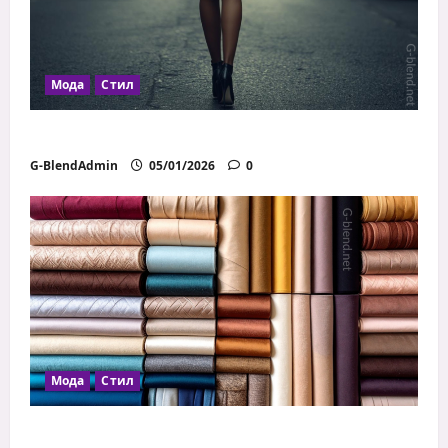
Мода
Стил
Как дрехите влияят на увереността
G-BlendAdmin
05/01/2026
0
Мода
Стил
Как да избираш правилните материи