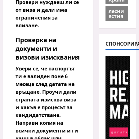
Провери нуждаеш ли се
от виза и дали има
лесни
ястия
ограничения за
влизане.
Проверка на
СПОНСОРИР
документи и
визови изисквания
Увери се, че
паспортът
ти е валиден
поне 6
месеца след датата на
връщане. Проучи дали
страната изисква виза
и какъв е процесът за
кандидатстване.
Направи копия на
всички документи и ги
качи в облак или