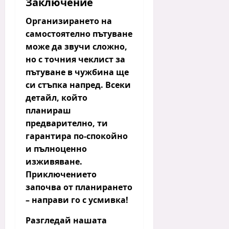
Заключение
Организирането на
самостоятелно пътуване
може да звучи сложно,
но с точния
чеклист за
пътуване в чужбина
ще
си стъпка напред. Всеки
детайл, който
планираш
предварително, ти
гарантира по-спокойно
и пълноценно
изживяване.
Приключението
започва от планирането
– направи го с усмивка!
Разгледай нашата