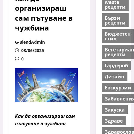
waste
организираш
рецепти
сам пътуване в
Бързи
рецепти
чужбина
Бюджетен
стил
G-BlendAdmin
Вегетариа
03/06/2025
рецепти
0
Гардероб
Дизайн
Екскурзии
Забавлени
Закуска
Как да организираш сам
Здраве
пътуване в чужбина
Здравосло