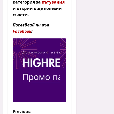
категория за
пътувания
и открий още полезни
съвети.
Последвай ни във
Facebook
!
P
Previous: