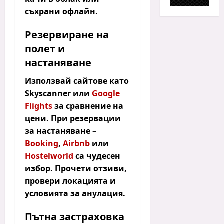
съхрани офлайн.
Резервиране на
полет и
настаняване
Използвай сайтове като
Skyscanner или
Google
Flights
за сравнение на
цени. При резервации
за настаняване –
Booking
,
Airbnb
или
Hostelworld
са чудесен
избор. Прочети отзиви,
провери локацията и
условията за анулация.
Пътна застраховка