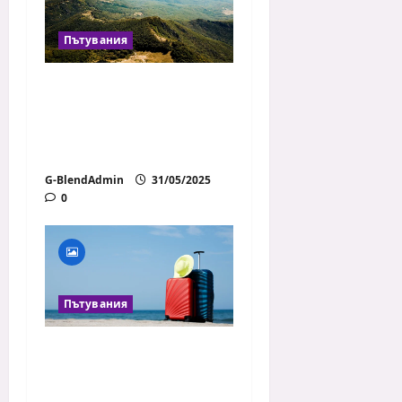
Пътувания
Скрити места в
България, които
заслужават
внимание
G-BlendAdmin
31/05/2025
0
Пътувания
Пътуване с малък
бюджет – какви
трикове да