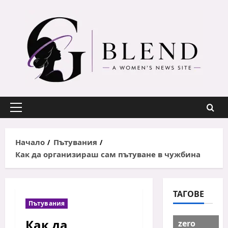
Skip
to
content
Primary
Menu
Начало
Пътувания
Как да организираш сам пътуване в чужбина
ТАГОВЕ
Пътувания
Как да
zero