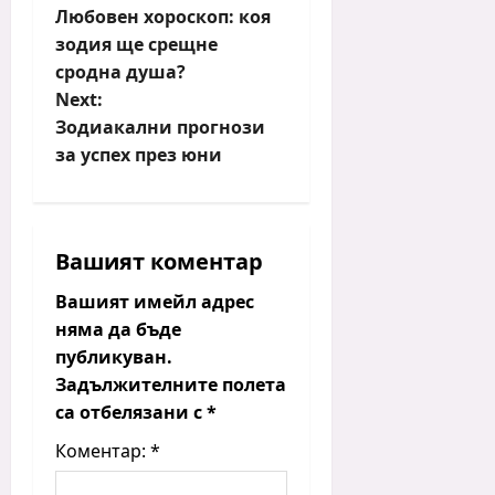
Любовен хороскоп: коя
o
зодия ще срещне
s
сродна душа?
t
Next:
n
Зодиакални прогнози
a
за успех през юни
v
i
g
Вашият коментар
a
t
Вашият имейл адрес
i
няма да бъде
публикуван.
o
Задължителните полета
n
са отбелязани с
*
Коментар:
*