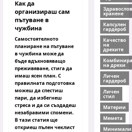
Как да
Здравосло
организираш сам
хранене
пътуване в
Капсулен
чужбина
гардероб
Самостоятелното
Качество
на
планиране на пътуване
дрехите
в чужбина може да
Комбинира
бъде вдъхновяващо
на дрехи
преживяване, стига да
имаш ясен план. С
Личен
гардероб
правилната подготовка
можеш да спестиш
Личен
стил
пари, да избегнеш
стреса и да си създадеш
Материи
незабравими спомени.
Мемета
В тази статия ще
откриеш
пълен чеклист
Минимали