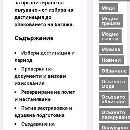
за организиране на
Мода
пътуване
– от избора на
дестинация до
Модни
грешки
опаковането на багажа.
Модни
Съдържание
съвети
Музика
Избери дестинация и
Новини
период
Проверка на
Обличане
документи и визови
Осъзната
изисквания
мода
Резервиране на полет
Осъзнато
и настаняване
обличане
Пътна застраховка и
Осъзнато
здравна подготовка
пазаруване
Създаване на
Популярно