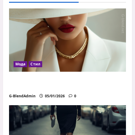
Мода
Стил
Как да се обличаш добре с ограничен
бюджет
G-BlendAdmin
05/01/2026
0