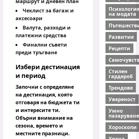
маршрут и дневен план
Психологи
Чеклист за багаж и
на модата
аксесоари
Пътешеств
Валута, разходи и
платежни средства
Развитие
Финални съвети
Рецепти
преди тръгване
Самочувст
Избери дестинация
Стилен
и период
гардероб
Започни с определяне
Трендове
на дестинация, която
Увереност
отговаря на бюджета ти
и интересите ти.
Умно
пазаруване
Обърни внимание на
сезона, времето и
Хороскопи
местните празници.
Храна