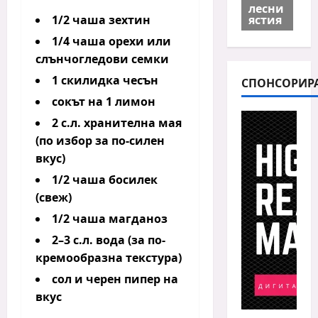
лесни
ястия
1/2 чаша зехтин
1/4 чаша орехи или
слънчогледови семки
1 скилидка чесън
СПОНСОРИР
сокът на 1 лимон
2 с.л. хранителна мая
(по избор за по-силен
вкус)
1/2 чаша босилек
(свеж)
1/2 чаша магданоз
2–3 с.л. вода (за по-
кремообразна текстура)
сол и черен пипер на
вкус