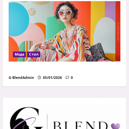
Мода
Стил
Модни грешки, които всички правим
G-BlendAdmin
05/01/2026
0