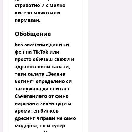
страхотно и с малко
кисело мляко или
пармезан.
Обобщение
Без значение дали си
фен на TikTok или
просто обичаш
свежи и
здравословни салати
,
тази
салата „Зелена
богиня“
определено си
заслужава да опиташ.
Съчетанието от фино
нарязани зеленчуци и
ароматен билков
дресинг я прави не само
модерна, но и супер