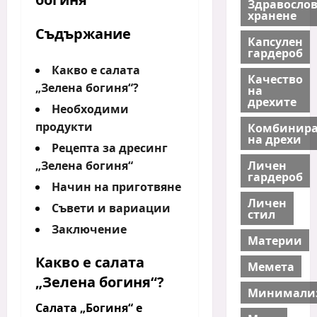
Здравосло
хранене
Съдържание
Капсулен
гардероб
Какво е салата
Качество
„Зелена богиня“?
на
дрехите
Необходими
продукти
Комбинира
на дрехи
Рецепта за дресинг
Личен
„Зелена богиня“
гардероб
Начин на приготвяне
Личен
Съвети и вариации
стил
Заключение
Материи
Какво е салата
Мемета
„Зелена богиня“
?
Минимали
Салата „Богиня“
е