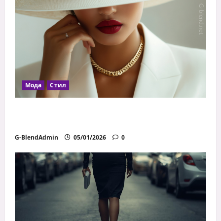
Мода
Стил
Как да се обличаш добре с ограничен
бюджет
G-BlendAdmin
05/01/2026
0