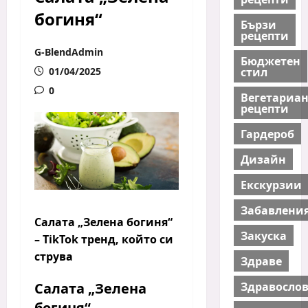
богиня“
Бързи
рецепти
G-BlendAdmin
Бюджетен
стил
01/04/2025
0
Вегетариа
рецепти
Гардероб
Дизайн
Екскурзии
Забавлени
Салата „Зелена богиня“
Закуска
– TikTok тренд, който си
струва
Здраве
Здравосло
Салата „Зелена
богиня“