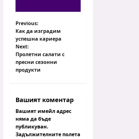
P
Previous:
Как да изградим
o
успешна кариера
s
Next:
t
Пролетни салати с
n
пресни сезонни
a
продукти
v
i
g
Вашият коментар
a
t
Вашият имейл адрес
i
няма да бъде
публикуван.
o
Задължителните полета
n