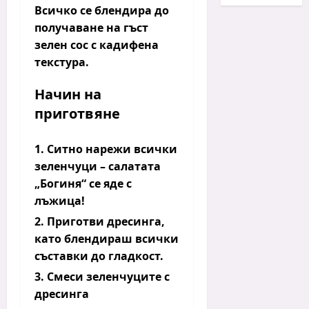
Всичко се блендира до
получаване на гъст
зелен сос с кадифена
текстура.
Начин на
приготвяне
Ситно нарежи всички
зеленчуци – салатата
„Богиня“ се яде с
лъжица!
Приготви дресинга,
като блендираш всички
съставки до гладкост.
Смеси зеленчуците с
дресинга