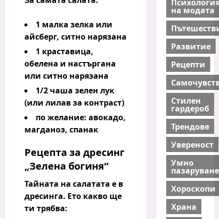
За самата салата:
Психологи
на модата
1 малка зелка или
Пътешеств
айсберг, ситно нарязана
Развитие
1 краставица,
обелена и настъргана
Рецепти
или ситно нарязана
Самочувст
1/2 чаша зелен лук
Стилен
(или лилав за контраст)
гардероб
по желание: авокадо,
Трендове
магданоз, спанак
Увереност
Рецепта за дресинг
Умно
„Зелена богиня“
пазаруване
Тайната на салатата е в
Хороскопи
дресинга. Ето какво ще
Храна
ти трябва: