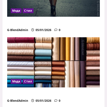
Мода
Стил
Как дрехите влияят на увереността
G-BlendAdmin
05/01/2026
0
Мода
Стил
Как да избираш правилните материи
G-BlendAdmin
05/01/2026
0