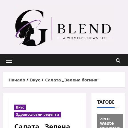
Skip
to
content
Primary
Menu
Начало
Вкус
Салата „Зелена богиня“
ТАГОВЕ
Вкус
Здравословни рецепти
zero
waste
Салата „Зелена
рецепти