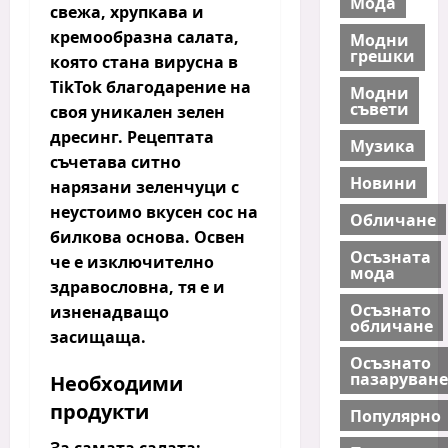
Мода
свежа, хрупкава и
кремообразна салата,
Модни
грешки
която стана вирусна в
TikTok благодарение на
Модни
съвети
своя уникален зелен
дресинг. Рецептата
Музика
съчетава ситно
Новини
нарязани зеленчуци с
неустоимо вкусен сос на
Обличане
билкова основа. Освен
Осъзната
че е
изключително
мода
здравословна
, тя е и
Осъзнато
изненадващо
обличане
засищаща.
Осъзнато
пазаруване
Необходими
продукти
Популярно