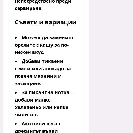
непосредствено преди
сервиране.
Съвети и вариации
Можеш да замениш
орехите с кашу за по-
нежен вкус.
Добави тиквени
семки или авокадо за
повече мазнини и
засищане.
За пикантна нотка –
добави малко
халапеньо или капка
чили сос.
Ако не си веган –
дресингът върви