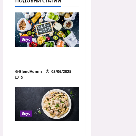
ПОДОБНИ СТАТИИ
Вкус
Лесни ястия с
налични продукти
G-BlendAdmin
03/06/2025
0
Вкус
Лесна и бърза