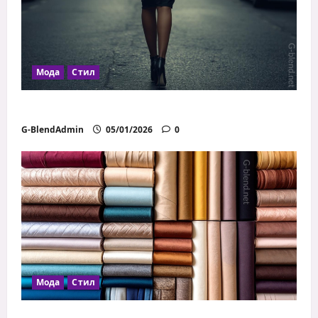
Мода
Стил
Как дрехите влияят на увереността
G-BlendAdmin
05/01/2026
0
Мода
Стил