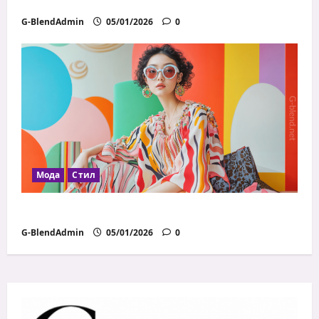
Как да избираш правилните материи
G-BlendAdmin
05/01/2026
0
Мода
Стил
Модни грешки, които всички правим
G-BlendAdmin
05/01/2026
0