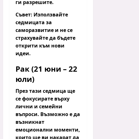
ги разрешите.
Съвет:
Използвайте
седмицата за
саморазвитие и не се
страхувайте да бъдете
открити към нови
идеи.
Рак (21 юни – 22
юли)
През тази седмица ще
се фокусирате върху
лични и семейни
въпроси.
Възможно е да
възникнат
емоционални моменти,
които ще ви накарат да