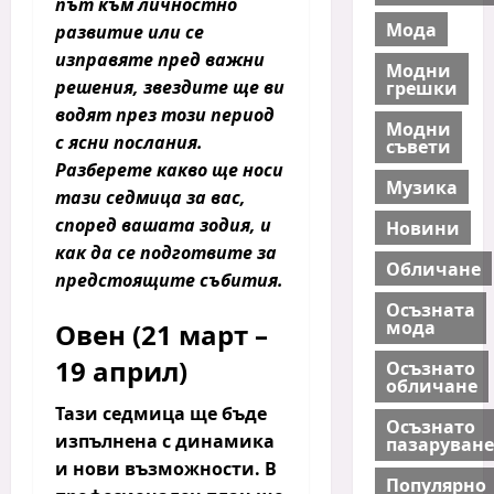
път към личностно
Мода
развитие или се
изправяте пред важни
Модни
решения, звездите ще ви
грешки
водят през този период
Модни
с ясни послания.
съвети
Разберете какво ще носи
Музика
тази седмица за вас,
според вашата зодия, и
Новини
как да се подготвите за
Обличане
предстоящите събития.
Осъзната
мода
Овен (21 март –
19 април)
Осъзнато
обличане
Тази седмица ще бъде
Осъзнато
изпълнена с динамика
пазаруване
и нови възможности.
В
Популярно