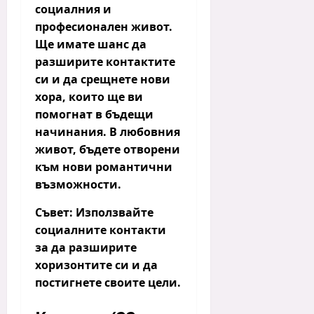
социалния и
професионален живот.
Ще имате шанс да
разширите контактите
си и да срещнете нови
хора, които ще ви
помогнат в бъдещи
начинания. В любовния
живот, бъдете отворени
към нови романтични
възможности.
Съвет:
Използвайте
социалните контакти
за да разширите
хоризонтите си и да
постигнете своите цели.