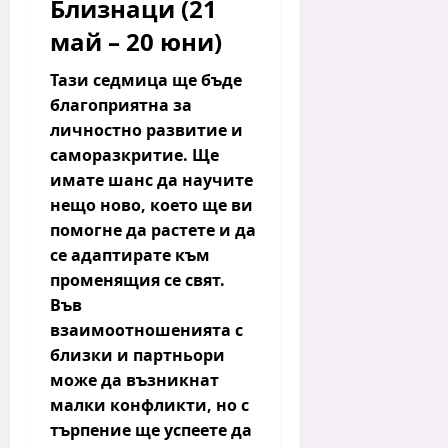
Близнаци (21
май – 20 юни)
Тази седмица ще бъде
благоприятна за
личностно развитие и
саморазкритие.
Ще
имате шанс да научите
нещо ново, което ще ви
помогне да растете и да
се адаптирате към
променящия се свят.
Във
взаимоотношенията с
близки и партньори
може да възникнат
малки конфликти, но с
търпение ще успеете да