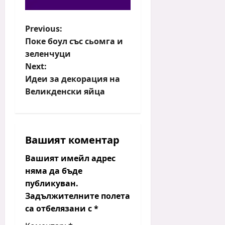
P
Previous:
Поке боул със сьомга и
o
зеленчуци
s
Next:
t
Идеи за декорация на
n
Великденски яйца
a
v
i
Вашият коментар
g
a
Вашият имейл адрес
t
няма да бъде
i
публикуван.
Задължителните полета
o
са отбелязани с
*
n