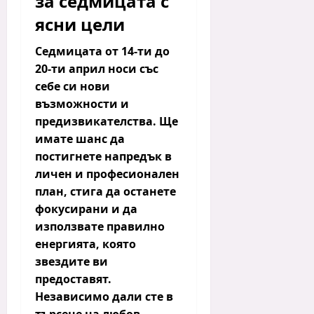
за седмицата с
ясни цели
Седмицата от 14-ти до
20-ти април носи със
себе си нови
възможности и
предизвикателства. Ще
имате шанс да
постигнете напредък в
личен и професионален
план, стига да останете
фокусирани и да
използвате правилно
енергията, която
звездите ви
предоставят.
Независимо дали сте в