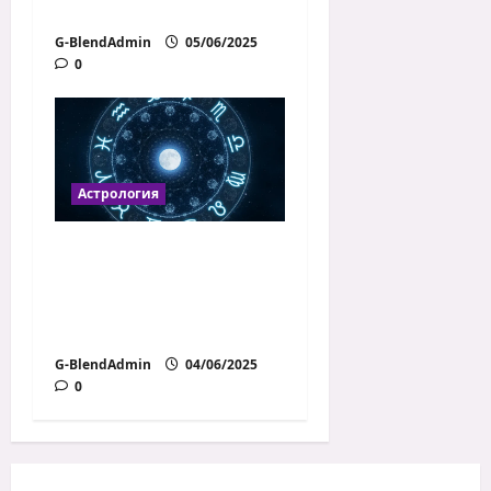
всяка зодия?
G-BlendAdmin
05/06/2025
0
Астрология
Новолуние и
пълнолуние:
енергийни
прозрения (юни 2025)
G-BlendAdmin
04/06/2025
0