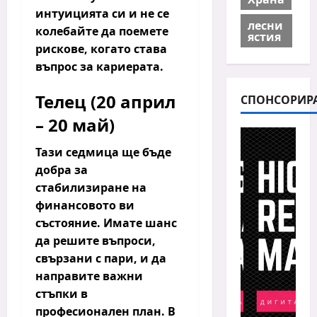
интуицията си и не се
лесни
колебайте да поемете
ястия
рискове, когато става
въпрос за кариерата.
Телец (20 април
СПОНСОРИР
– 20 май)
Тази седмица ще бъде
добра за
стабилизиране на
финансовото ви
състояние.
Имате шанс
да решите въпроси,
свързани с пари, и да
направите важни
стъпки в
професионален план. В