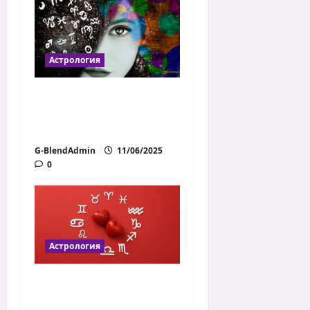
Астрология
Тъмната страна на
всяка зодия (и как да
я приемеш)
G-BlendAdmin
11/06/2025
0
Астрология
Коя зодия как обича
– любовен профил на