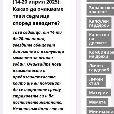
(14-20 април 2025):
Здравосло
Какво да очакваме
хранене
тази седмица
Капсулен
според звездите?
гардероб
Тази седмица, от 14-ти
Качество
на
до 20-ти април,
дрехите
звездите обещават
динамични и вълнуващи
Комбинира
на дрехи
моменти за всички
зодии. Очаквайте нови
Личен
гардероб
възможности и
предизвикателства,
Личен
стил
които ще ви помогнат
да се изправите срещу
Материи
страховете си и да
Мемета
постигнете желаното.
Независимо дали сте на
Минимали