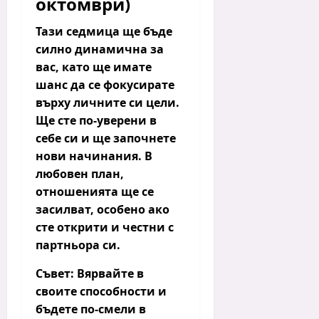
октомври)
Тази седмица ще бъде
силно динамична за
вас, като ще имате
шанс да се фокусирате
върху личните си цели.
Ще сте по-уверени в
себе си и ще започнете
нови начинания. В
любовен план,
отношенията ще се
засилват, особено ако
сте открити и честни с
партньора си.
Съвет:
Вярвайте в
своите способности и
бъдете по-смели в