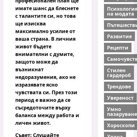
професионален план ще
имате шанс да блеснете
Психологи
на модата
с талантите си, но това
ще изисква
Пътешеств
максимално усилие от
Развитие
ваша страна. В личния
живот бъдете
Рецепти
внимателни с думите,
Самочувст
защото може да
възникнат
Стилен
гардероб
недоразумения, ако не
изразявате ясно
Трендове
чувствата си. През този
Увереност
период е важно да се
съсредоточите върху
Умно
пазаруване
баланса между работа и
личен живот.
Хороскопи
Съвет:
Слушайте
Храна